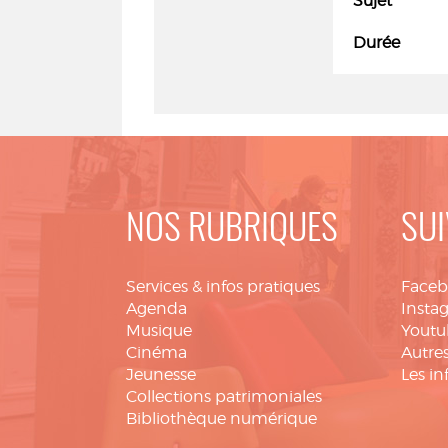
Sujet
Durée
NOS RUBRIQUES
SUI
Services & infos pratiques
Face
Agenda
Insta
Musique
Youtu
Cinéma
Autres
Jeunesse
Les in
Collections patrimoniales
Bibliothèque numérique