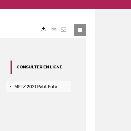
Lien
Exports
permanent
Envoyer
(Nouvelle
par
fenêtre)
mail
CONSULTER EN LIGNE
METZ 2021 Petit Futé