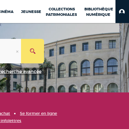
COLLECTIONS
BIBLIOTHÈQUE
CINÉMA
JEUNESSE
PATRIMONIALES
NUMÉRIQUE
Recherche avancée
achat
Se former en ligne
infolettres