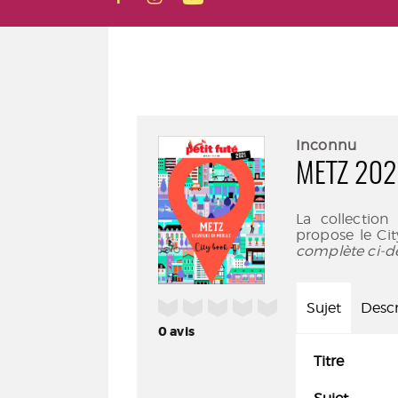
Inconnu
METZ 2021
La collection
propose le City
complète ci-d
/5
Sujet
Descr
0
avis
Titre