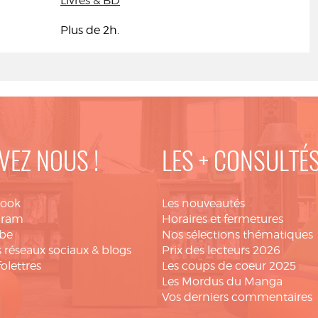
Livres & BD
Plus de 2h.
VEZ NOUS !
LES + CONSULTÉ
book
Les nouveautés
gram
Horaires et fermetures
be
Nos sélections thématiques
 réseaux sociaux & blogs
Prix des lecteurs 2026
folettres
Les coups de coeur 2025
Les Mordus du Manga
Vos derniers commentaires