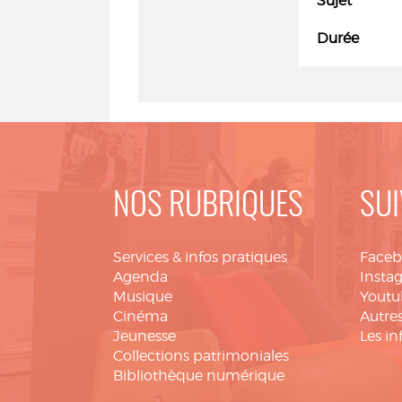
Sujet
Durée
NOS RUBRIQUES
SUI
Services & infos pratiques
Face
Agenda
Insta
Musique
Youtu
Cinéma
Autres
Jeunesse
Les in
Collections patrimoniales
Bibliothèque numérique