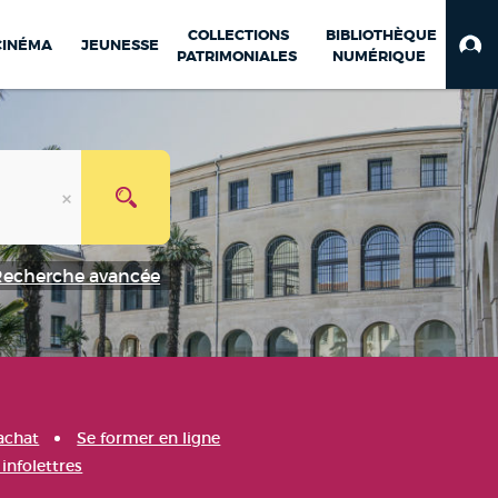
COLLECTIONS
BIBLIOTHÈQUE
CINÉMA
JEUNESSE
PATRIMONIALES
NUMÉRIQUE
Recherche avancée
achat
Se former en ligne
infolettres