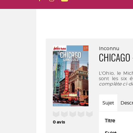
Inconnu
CHICAGO 
L'Ohio, le Mich
sont les six 
complète ci-d
Sujet
Descr
/5
Titre
0
avis