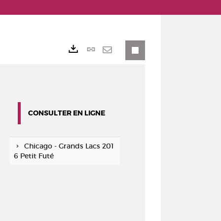
Lien
Exports
permanent
Envoyer
(Nouvelle
par
fenêtre)
mail
CONSULTER EN LIGNE
Chicago - Grands Lacs 201
6 Petit Futé