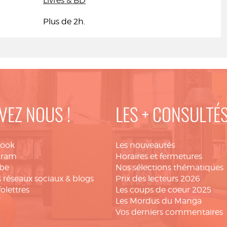
Livres & BD
Plus de 2h.
VEZ NOUS !
LES + CONSULTÉ
book
Les nouveautés
gram
Horaires et fermetures
be
Nos sélections thématiques
 réseaux sociaux & blogs
Prix des lecteurs 2026
folettres
Les coups de coeur 2025
Les Mordus du Manga
Vos derniers commentaires