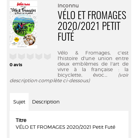
(Nouve
par
Inconnu
fenêtr
mail
VÉLO ET FROMAGES
2020/2021 PETIT
FUTÉ
Vélo & Fromages, c'est
/5
l'histoire d'une union entre
deux emblèmes de l'art de
0
avis
vivre à la française : la
bicyclette, évoc
... (voir
description complète ci-dessous)
Sujet
Description
Titre
VÉLO ET FROMAGES 2020/2021 Petit Futé