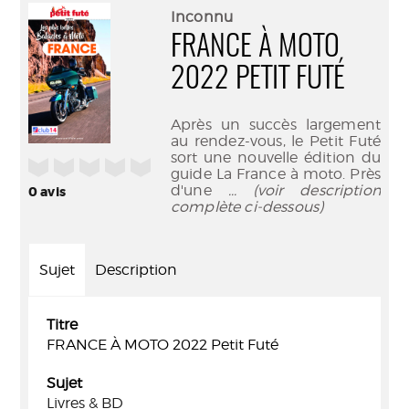
(Nouve
par
Inconnu
fenêtr
mail
FRANCE À MOTO
2022 PETIT FUTÉ
Après un succès largement
au rendez-vous, le Petit Futé
sort une nouvelle édition du
/5
guide La France à moto. Près
d'une
... (voir description
0
avis
complète ci-dessous)
Sujet
Description
Titre
FRANCE À MOTO 2022 Petit Futé
Sujet
Livres & BD