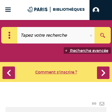
Recherche avancée
Comment s'inscrire ?
Lien
perma
Envo