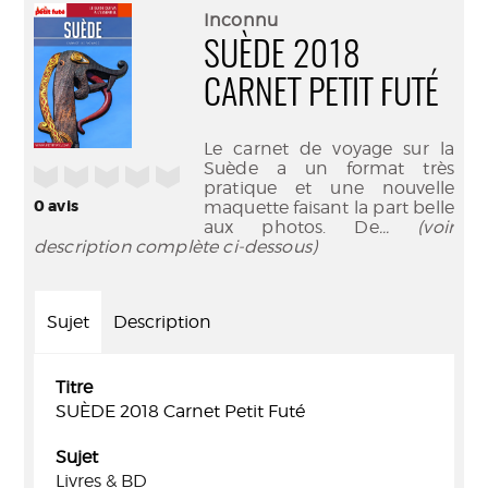
(Nouve
par
Inconnu
fenêtr
mail
SUÈDE 2018
CARNET PETIT FUTÉ
Le carnet de voyage sur la
Suède a un format très
/5
pratique et une nouvelle
0
avis
maquette faisant la part belle
aux photos. De
... (voir
description complète ci-dessous)
Sujet
Description
Titre
SUÈDE 2018 Carnet Petit Futé
Sujet
Livres & BD