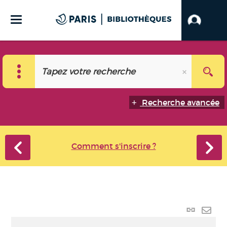
Recherche avancée
Comment s'inscrire ?
Lien
perma
Envo