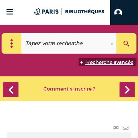
Recherche avancée
Comment s'inscrire ?
Lien
perma
Envo