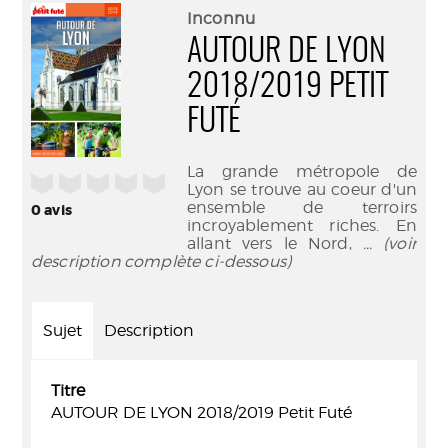
(Nouve
par
Inconnu
fenêtr
mail
AUTOUR DE LYON
2018/2019 PETIT
FUTÉ
La grande métropole de
/5
Lyon se trouve au coeur d'un
ensemble de terroirs
0
avis
incroyablement riches. En
allant vers le Nord,
... (voir
description complète ci-dessous)
Sujet
Description
Titre
AUTOUR DE LYON 2018/2019 Petit Futé