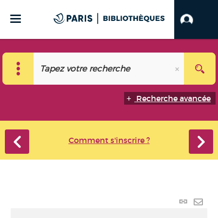
Recherche avancée
Comment s'inscrire ?
Lien
perma
Envo