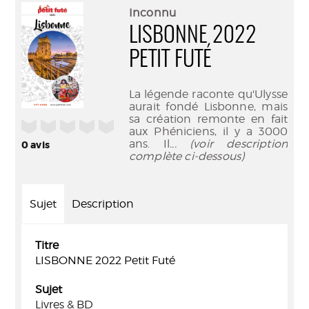
(Nouve
par
Inconnu
fenêtr
mail
LISBONNE 2022
PETIT FUTÉ
La légende raconte qu'Ulysse
aurait fondé Lisbonne, mais
sa création remonte en fait
/5
aux Phéniciens, il y a 3000
ans. Il
... (voir description
0
avis
complète ci-dessous)
Sujet
Description
Titre
LISBONNE 2022 Petit Futé
Sujet
Livres & BD