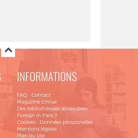
S
INFORMATIONS
FAQ
-
Contact
Magazine EnVue
Des bibliothèques accessibles
Foreign in Paris ?
Cookies
-
Données personnelles
Mentions légales
Plan du site