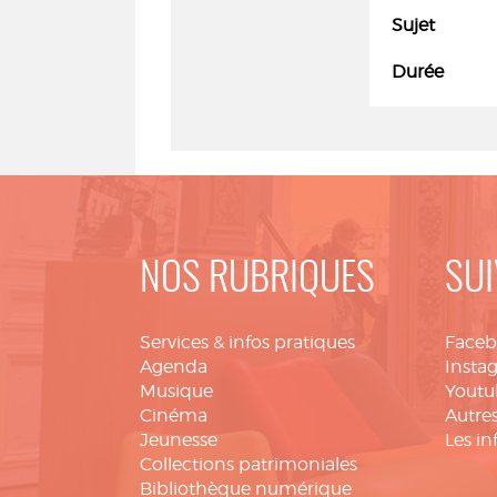
Sujet
Durée
NOS RUBRIQUES
SUI
Services & infos pratiques
Face
Agenda
Insta
Musique
Youtu
Cinéma
Autres
Jeunesse
Les in
Collections patrimoniales
Bibliothèque numérique