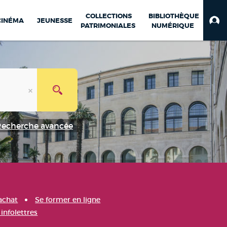
COLLECTIONS
BIBLIOTHÈQUE
CINÉMA
JEUNESSE
PATRIMONIALES
NUMÉRIQUE
Recherche avancée
achat
Se former en ligne
infolettres