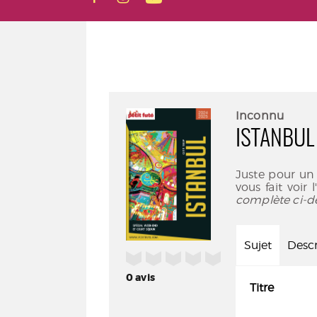
Inconnu
ISTANBUL 
Juste pour un
vous fait voir 
complète ci-d
Sujet
Descr
/5
0
avis
Titre