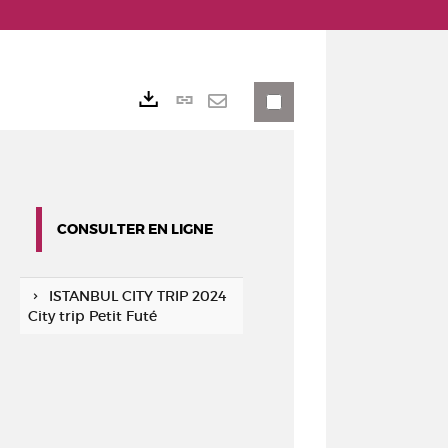
Lien
Exports
permanent
Envoyer
(Nouvelle
par
fenêtre)
mail
CONSULTER EN LIGNE
ISTANBUL CITY TRIP 2024
City trip Petit Futé