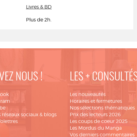
Livres & BD
Plus de 2h.
VEZ NOUS !
LES + CONSULTÉ
book
Les nouveautés
gram
Horaires et fermetures
be
Nos sélections thématiques
 réseaux sociaux & blogs
Prix des lecteurs 2026
folettres
Les coups de coeur 2025
Les Mordus du Manga
Vos derniers commentaires