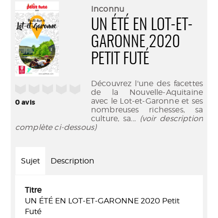
(Nouve
par
Inconnu
fenêtr
mail
UN ÉTÉ EN LOT-ET-
GARONNE 2020
PETIT FUTÉ
Découvrez l'une des facettes
/5
de la Nouvelle-Aquitaine
avec le Lot-et-Garonne et ses
0
avis
nombreuses richesses, sa
culture, sa
... (voir description
complète ci-dessous)
Sujet
Description
Titre
UN ÉTÉ EN LOT-ET-GARONNE 2020 Petit
Futé