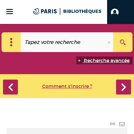
Recherche avancée
Comment s'inscrire ?
Lien
perma
Envo