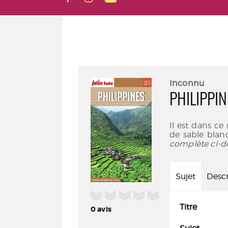
Inconnu
PHILIPPIN
Il est dans ce
de sable blan
complète ci-d
Sujet
Descr
/5
Titre
0
avis