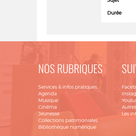
Sujet
Durée
NOS RUBRIQUES
SUI
Services & infos pratiques
Face
Agenda
Insta
Musique
Youtu
Cinéma
Autres
Jeunesse
Les in
Collections patrimoniales
Bibliothèque numérique