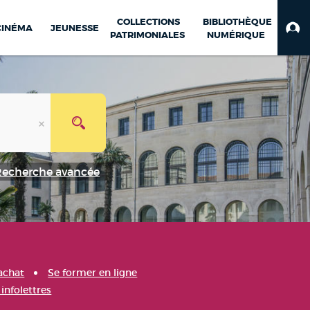
COLLECTIONS
BIBLIOTHÈQUE
CINÉMA
JEUNESSE
PATRIMONIALES
NUMÉRIQUE
Recherche avancée
achat
Se former en ligne
infolettres