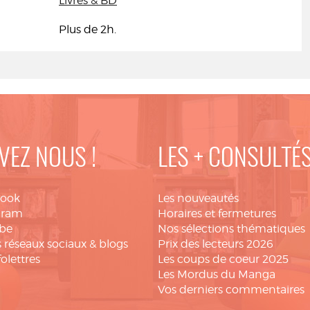
Livres & BD
Plus de 2h.
VEZ NOUS !
LES + CONSULTÉ
book
Les nouveautés
gram
Horaires et fermetures
be
Nos sélections thématiques
 réseaux sociaux & blogs
Prix des lecteurs 2026
folettres
Les coups de coeur 2025
Les Mordus du Manga
Vos derniers commentaires