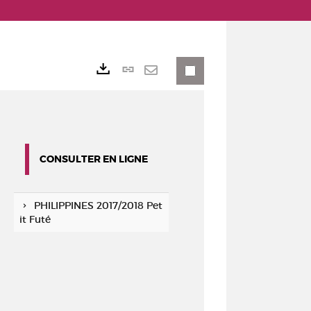
Lien
Exports
permanent
Envoyer
(Nouvelle
par
fenêtre)
mail
CONSULTER EN LIGNE
PHILIPPINES 2017/2018 Pet
it Futé