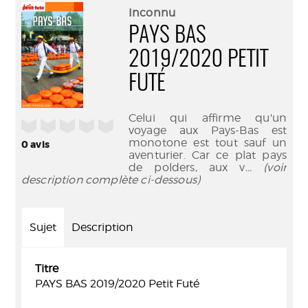
(Nouve
par
Inconnu
fenêtr
mail
PAYS BAS
2019/2020 PETIT
FUTÉ
Celui qui affirme qu'un
/5
voyage aux Pays-Bas est
monotone est tout sauf un
0
avis
aventurier. Car ce plat pays
de polders, aux v
... (voir
description complète ci-dessous)
Sujet
Description
Titre
PAYS BAS 2019/2020 Petit Futé