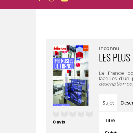
Inconnu
LES PLUS
La France po
facettes d'un
description co
Sujet
Descr
/5
Titre
0
avis