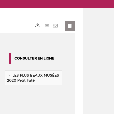
Lien
Exports
permanent
Envoyer
(Nouvelle
par
fenêtre)
mail
CONSULTER EN LIGNE
LES PLUS BEAUX MUSÉES
2020 Petit Futé