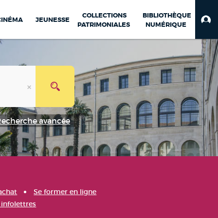
COLLECTIONS
BIBLIOTHÈQUE
CINÉMA
JEUNESSE
PATRIMONIALES
NUMÉRIQUE
Recherche avancée
achat
Se former en ligne
infolettres