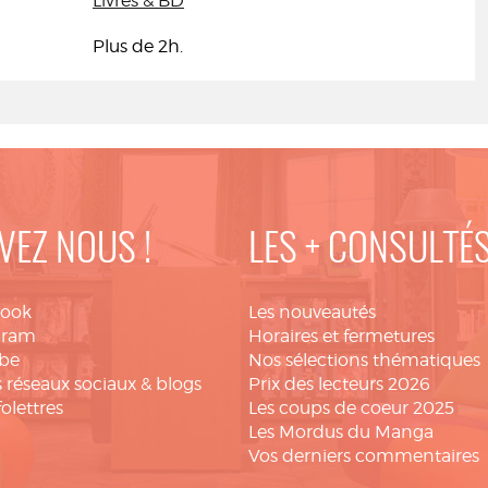
Livres & BD
Plus de 2h.
VEZ NOUS !
LES + CONSULTÉ
book
Les nouveautés
gram
Horaires et fermetures
be
Nos sélections thématiques
 réseaux sociaux & blogs
Prix des lecteurs 2026
folettres
Les coups de coeur 2025
Les Mordus du Manga
Vos derniers commentaires