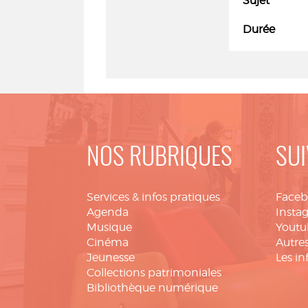
Sujet
Durée
NOS RUBRIQUES
SUI
Services & infos pratiques
Face
Agenda
Insta
Musique
Youtu
Cinéma
Autres
Jeunesse
Les in
Collections patrimoniales
Bibliothèque numérique