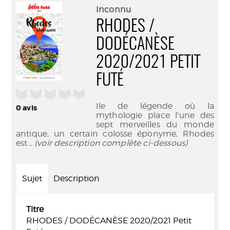
(Nouve
par
Inconnu
fenêtr
mail
RHODES /
DODÉCANÈSE
2020/2021 PETIT
FUTÉ
/5
Ile de légende où la
0
avis
mythologie place l'une des
sept merveilles du monde
antique, un certain colosse éponyme, Rhodes
est
... (voir description complète ci-dessous)
Sujet
Description
Titre
RHODES / DODÉCANÈSE 2020/2021 Petit