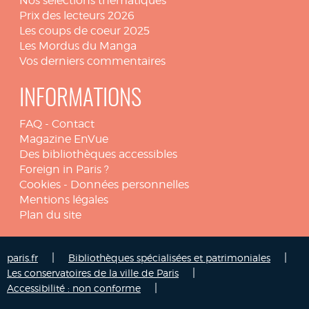
Nos sélections thématiques
Prix des lecteurs 2026
Les coups de coeur 2025
Les Mordus du Manga
Vos derniers commentaires
INFORMATIONS
FAQ
-
Contact
Magazine EnVue
Des bibliothèques accessibles
Foreign in Paris ?
Cookies
-
Données personnelles
Mentions légales
Plan du site
|
|
paris.fr
Bibliothèques spécialisées et patrimoniales
|
Les conservatoires de la ville de Paris
|
Accessibilité : non conforme