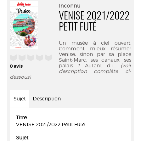
(Nouve
par
Inconnu
fenêtr
mail
VENISE 2021/2022
PETIT FUTÉ
Un musée à ciel ouvert.
Comment mieux résumer
Venise, sinon par sa place
/5
Saint-Marc, ses canaux, ses
palais ? Autant d'i
... (voir
0
avis
description complète ci-
dessous)
Sujet
Description
Titre
VENISE 2021/2022 Petit Futé
Sujet