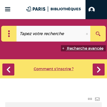
Recherche avancée
Comment s'inscrire ?
Lien
perma
Envo