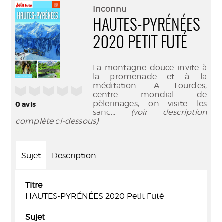
(Nouve
par
Inconnu
fenêtr
mail
HAUTES-PYRÉNÉES
2020 PETIT FUTÉ
La montagne douce invite à
la promenade et à la
méditation. A Lourdes,
/5
centre mondial de
pèlerinages, on visite les
0
avis
sanc
... (voir description
complète ci-dessous)
Sujet
Description
Titre
HAUTES-PYRÉNÉES 2020 Petit Futé
Sujet