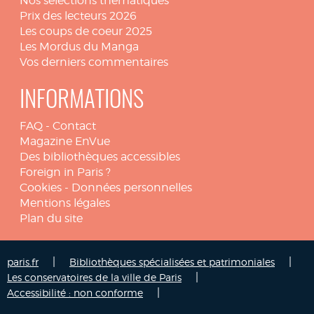
Nos sélections thématiques
Prix des lecteurs 2026
Les coups de coeur 2025
Les Mordus du Manga
Vos derniers commentaires
INFORMATIONS
FAQ
-
Contact
Magazine EnVue
Des bibliothèques accessibles
Foreign in Paris ?
Cookies
-
Données personnelles
Mentions légales
Plan du site
|
|
paris.fr
Bibliothèques spécialisées et patrimoniales
|
Les conservatoires de la ville de Paris
|
Accessibilité : non conforme