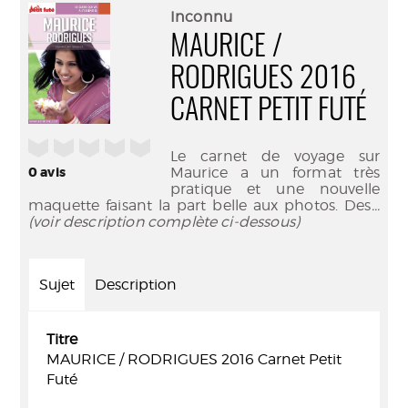
(Nouve
par
Inconnu
fenêtr
mail
MAURICE /
RODRIGUES 2016
CARNET PETIT FUTÉ
/5
Le carnet de voyage sur
0
avis
Maurice a un format très
pratique et une nouvelle
maquette faisant la part belle aux photos. Des
...
(voir description complète ci-dessous)
Sujet
Description
Titre
MAURICE / RODRIGUES 2016 Carnet Petit
Futé