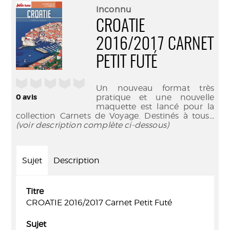
(Nouve
par
Inconnu
fenêtr
mail
CROATIE
2016/2017 CARNET
PETIT FUTÉ
/5
Un nouveau format très
0
avis
pratique et une nouvelle
maquette est lancé pour la
collection Carnets de Voyage. Destinés à tous
...
(voir description complète ci-dessous)
Sujet
Description
Titre
CROATIE 2016/2017 Carnet Petit Futé
Sujet