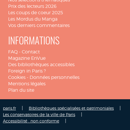
Prix des lecteurs 2026
Les coups de coeur 2025
Les Mordus du Manga
Vos derniers commentaires
INFORMATIONS
FAQ
-
Contact
Magazine EnVue
Des bibliothèques accessibles
Foreign in Paris ?
Cookies
-
Données personnelles
Mentions légales
Plan du site
|
|
paris.fr
Bibliothèques spécialisées et patrimoniales
|
Les conservatoires de la ville de Paris
|
Accessibilité : non conforme