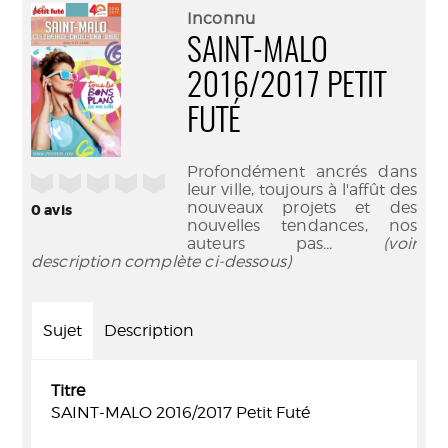
(Nouve
par
Inconnu
fenêtr
mail
SAINT-MALO
2016/2017 PETIT
FUTÉ
Profondément ancrés dans
/5
leur ville, toujours à l'affût des
nouveaux projets et des
0
avis
nouvelles tendances, nos
auteurs pas
... (voir
description complète ci-dessous)
Sujet
Description
Titre
SAINT-MALO 2016/2017 Petit Futé