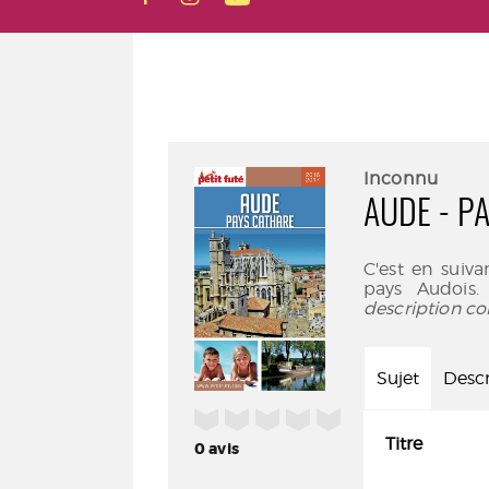
Inconnu
AUDE - P
C'est en suiv
pays Audois.
description co
Sujet
Descr
/5
Titre
0
avis