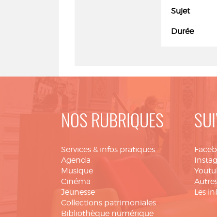
Sujet
Durée
NOS RUBRIQUES
SUI
Services & infos pratiques
Face
Agenda
Insta
Musique
Youtu
Cinéma
Autres
Jeunesse
Les in
Collections patrimoniales
Bibliothèque numérique