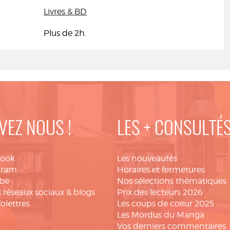
Livres & BD
Plus de 2h.
VEZ NOUS !
LES + CONSULTÉ
book
Les nouveautés
gram
Horaires et fermetures
be
Nos sélections thématiques
 réseaux sociaux & blogs
Prix des lecteurs 2026
folettres
Les coups de coeur 2025
Les Mordus du Manga
Vos derniers commentaires