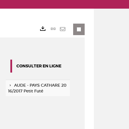
Lien
Exports
permanent
Envoyer
(Nouvelle
par
fenêtre)
mail
CONSULTER EN LIGNE
AUDE - PAYS CATHARE 20
16/2017 Petit Futé