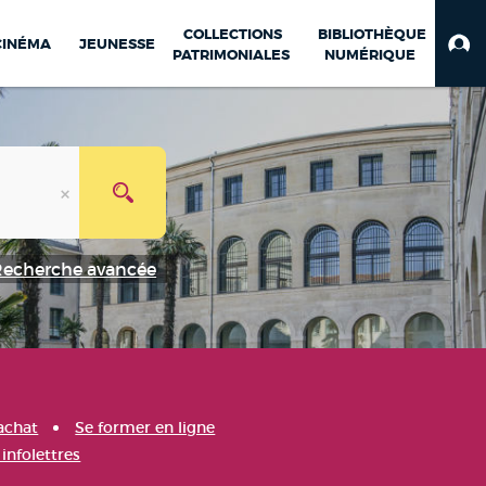
COLLECTIONS
BIBLIOTHÈQUE
CINÉMA
JEUNESSE
PATRIMONIALES
NUMÉRIQUE
Recherche avancée
achat
Se former en ligne
infolettres