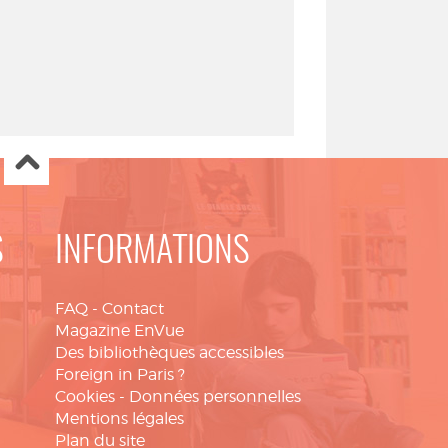
S
INFORMATIONS
FAQ
-
Contact
Magazine EnVue
Des bibliothèques accessibles
Foreign in Paris ?
Cookies
-
Données personnelles
Mentions légales
Plan du site