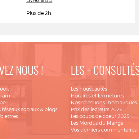
Livres & BD
Plus de 2h.
VEZ NOUS !
LES + CONSULTÉ
book
Les nouveautés
gram
Horaires et fermetures
be
Nos sélections thématiques
 réseaux sociaux & blogs
Prix des lecteurs 2026
folettres
Les coups de coeur 2025
Les Mordus du Manga
Vos derniers commentaires