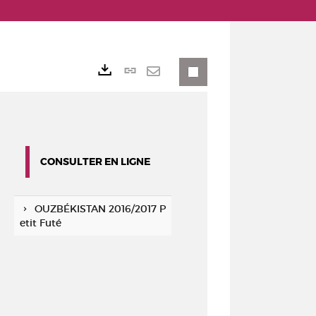
Lien
Exports
permanent
Envoyer
(Nouvelle
par
fenêtre)
mail
CONSULTER EN LIGNE
OUZBÉKISTAN 2016/2017 P
etit Futé