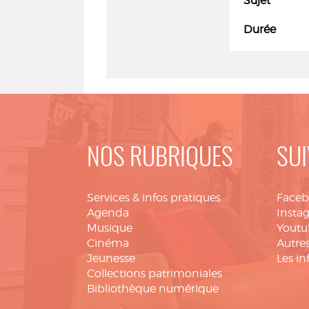
Sujet
Durée
NOS RUBRIQUES
SUI
Services & infos pratiques
Face
Agenda
Insta
Musique
Youtu
Cinéma
Autres
Jeunesse
Les in
Collections patrimoniales
Bibliothèque numérique