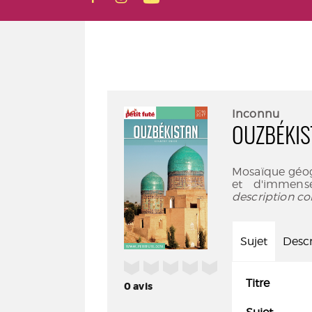
Inconnu
OUZBÉKIS
Mosaïque géog
et d'immense
description co
Sujet
Descr
/5
Titre
0
avis