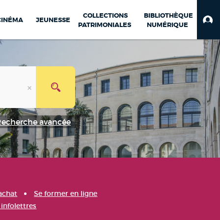
COLLECTIONS
BIBLIOTHÈQUE
CINÉMA
JEUNESSE
PATRIMONIALES
NUMÉRIQUE
Recherche avancée
achat
Se former en ligne
infolettres