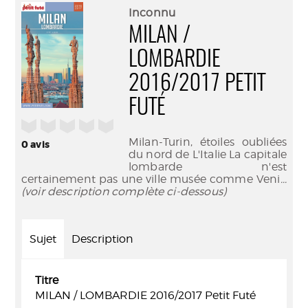
(Nouve
par
Inconnu
fenêtr
mail
MILAN /
LOMBARDIE
2016/2017 PETIT
FUTÉ
/5
Milan-Turin, étoiles oubliées
0
avis
du nord de L'Italie La capitale
lombarde n'est
certainement pas une ville musée comme Veni
...
(voir description complète ci-dessous)
Sujet
Description
Titre
MILAN / LOMBARDIE 2016/2017 Petit Futé