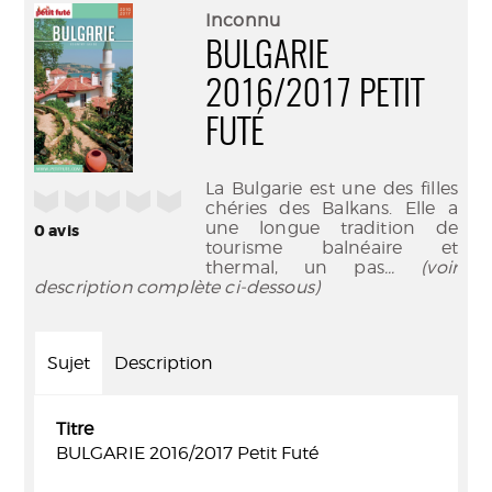
(Nouve
par
Inconnu
fenêtr
mail
BULGARIE
2016/2017 PETIT
FUTÉ
La Bulgarie est une des filles
/5
chéries des Balkans. Elle a
une longue tradition de
0
avis
tourisme balnéaire et
thermal, un pas
... (voir
description complète ci-dessous)
Sujet
Description
Titre
BULGARIE 2016/2017 Petit Futé