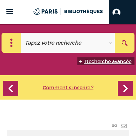
Recherche avancée
Comment s'inscrire ?
Lien
perma
Envo