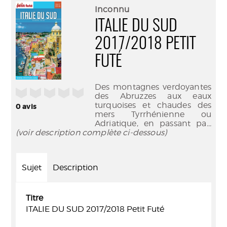
(Nouve
par
Inconnu
fenêtr
mail
ITALIE DU SUD
2017/2018 PETIT
FUTÉ
Des montagnes verdoyantes
/5
des Abruzzes aux eaux
turquoises et chaudes des
0
avis
mers Tyrrhénienne ou
Adriatique, en passant pa
...
(voir description complète ci-dessous)
Sujet
Description
Titre
ITALIE DU SUD 2017/2018 Petit Futé