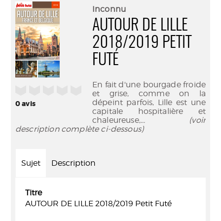
(Nouve
par
Inconnu
fenêtr
mail
AUTOUR DE LILLE
2018/2019 PETIT
FUTÉ
En fait d'une bourgade froide
/5
et grise, comme on la
dépeint parfois, Lille est une
0
avis
capitale hospitalière et
chaleureuse,
... (voir
description complète ci-dessous)
Sujet
Description
Titre
AUTOUR DE LILLE 2018/2019 Petit Futé