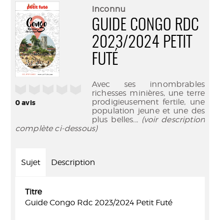
(Nouve
par
Inconnu
fenêtr
mail
GUIDE CONGO RDC
2023/2024 PETIT
FUTÉ
Avec ses innombrables
/5
richesses minières, une terre
prodigieusement fertile, une
0
avis
population jeune et une des
plus belles
... (voir description
complète ci-dessous)
Sujet
Description
Titre
Guide Congo Rdc 2023/2024 Petit Futé