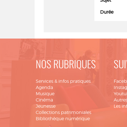
Sujet
Durée
NOS RUBRIQUES
SUI
Services & infos pratiques
Face
Agenda
Insta
Musique
Youtu
Cinéma
Autres
Jeunesse
Les in
Collections patrimoniales
Bibliothèque numérique