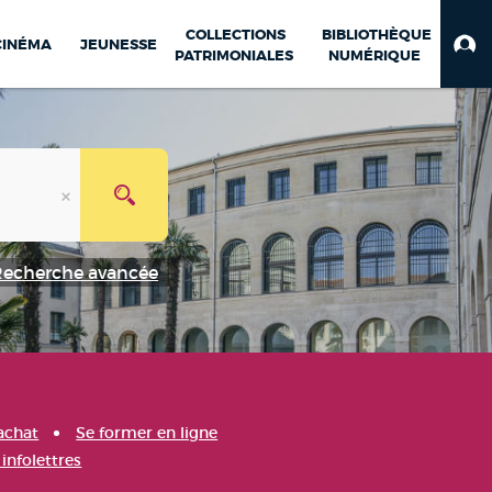
COLLECTIONS
BIBLIOTHÈQUE
CINÉMA
JEUNESSE
PATRIMONIALES
NUMÉRIQUE
Recherche avancée
achat
Se former en ligne
infolettres