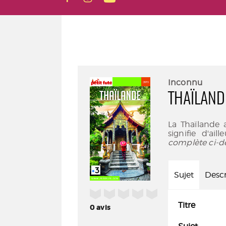
Inconnu
THAÏLAND
La Thaïlande a
signifie d'ail
complète ci-d
Sujet
Descr
/5
Titre
0
avis