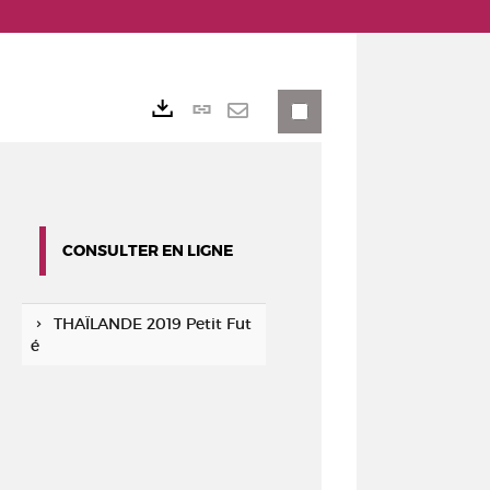
Lien
Exports
permanent
Envoyer
(Nouvelle
par
fenêtre)
mail
CONSULTER EN LIGNE
THAÏLANDE 2019 Petit Fut
é