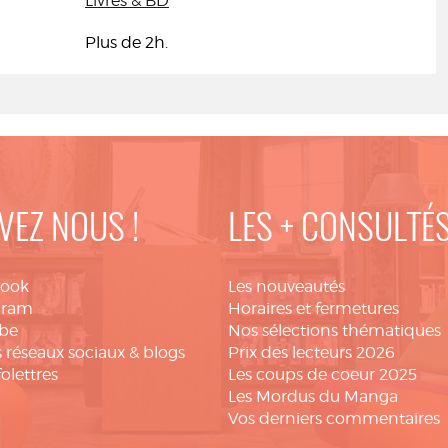
Livres & BD
Plus de 2h.
VEZ NOUS !
LES + CONSULTÉ
book
Les nouveautés
gram
Horaires et fermetures
be
Nos sélections thématiques
 réseaux sociaux & blogs
Prix des lecteurs 2026
folettres
Les coups de coeur 2025
Les Mordus du Manga
Vos derniers commentaires