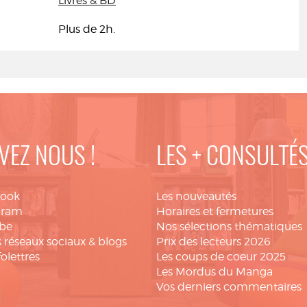
Livres & BD
Plus de 2h.
VEZ NOUS !
LES + CONSULTÉ
book
Les nouveautés
gram
Horaires et fermetures
be
Nos sélections thématiques
 réseaux sociaux & blogs
Prix des lecteurs 2026
folettres
Les coups de coeur 2025
Les Mordus du Manga
Vos derniers commentaires