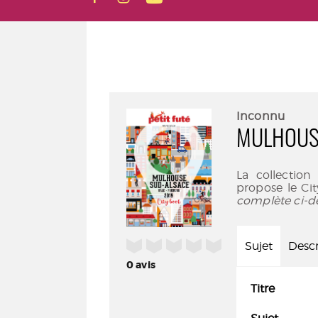
Inconnu
MULHOUSE
La collection
propose le City
complète ci-d
/5
Sujet
Descr
0
avis
Titre