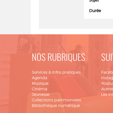
Sujet
Durée
NOS RUBRIQUES
SUI
Services & infos pratiques
Face
Agenda
Insta
Musique
Youtu
Cinéma
Autres
Jeunesse
Les in
Collections patrimoniales
Bibliothèque numérique