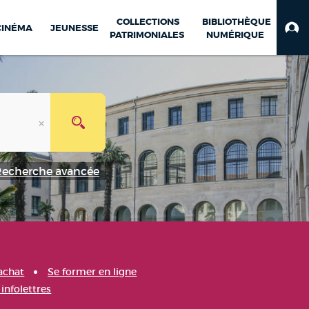
COLLECTIONS
BIBLIOTHÈQUE
CINÉMA
JEUNESSE
PATRIMONIALES
NUMÉRIQUE
Recherche avancée
achat
Se former en ligne
infolettres