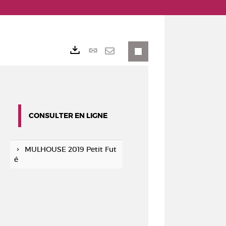
Lien
Exports
permanent
Envoyer
(Nouvelle
par
fenêtre)
mail
CONSULTER EN LIGNE
MULHOUSE 2019 Petit Fut
é