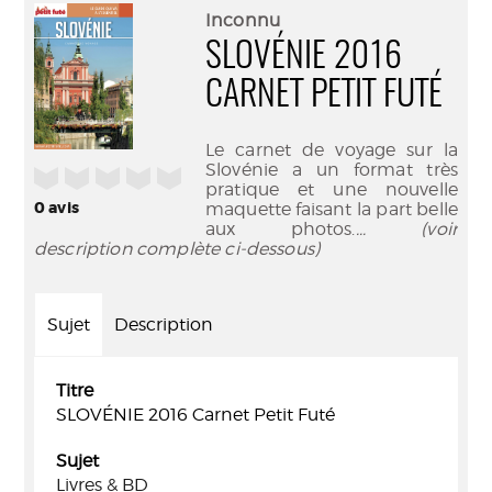
(Nouve
par
Inconnu
fenêtr
mail
SLOVÉNIE 2016
CARNET PETIT FUTÉ
Le carnet de voyage sur la
Slovénie a un format très
/5
pratique et une nouvelle
0
avis
maquette faisant la part belle
aux photos.
... (voir
description complète ci-dessous)
Sujet
Description
Titre
SLOVÉNIE 2016 Carnet Petit Futé
Sujet
Livres & BD