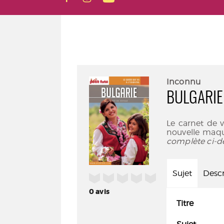
Inconnu
BULGARIE
Le carnet de v
nouvelle maque
complète ci-d
Sujet
Descr
/5
0
avis
Titre