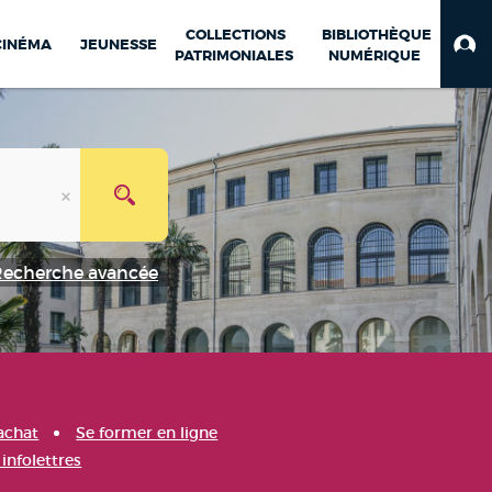
COLLECTIONS
BIBLIOTHÈQUE
CINÉMA
JEUNESSE
PATRIMONIALES
NUMÉRIQUE
Recherche avancée
achat
Se former en ligne
infolettres