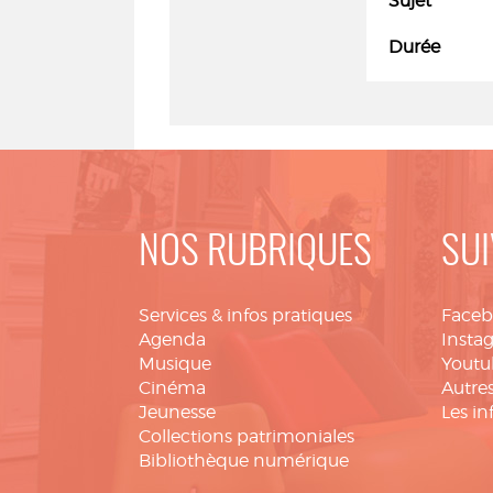
Sujet
Durée
NOS RUBRIQUES
SUI
Services & infos pratiques
Face
Agenda
Insta
Musique
Youtu
Cinéma
Autres
Jeunesse
Les in
Collections patrimoniales
Bibliothèque numérique