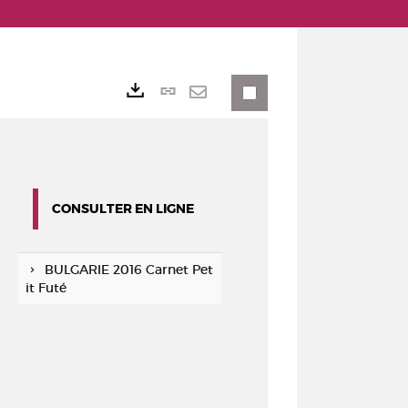
Lien
Exports
permanent
Envoyer
(Nouvelle
par
fenêtre)
mail
CONSULTER EN LIGNE
BULGARIE 2016 Carnet Pet
it Futé