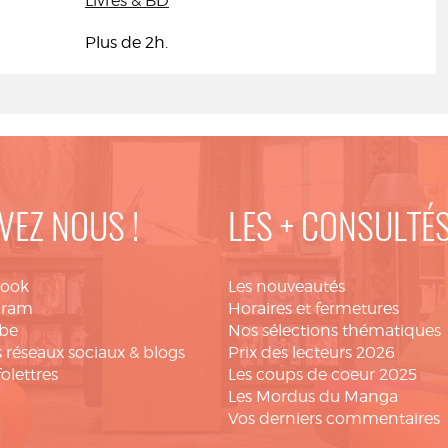
Livres & BD
Plus de 2h.
VEZ NOUS !
LES + CONSULTÉ
book
Les nouveautés
gram
Horaires et fermetures
be
Nos sélections thématiques
 réseaux sociaux & blogs
Prix des lecteurs 2026
folettres
Les coups de coeur 2025
Les Mordus du Manga
Vos derniers commentaires