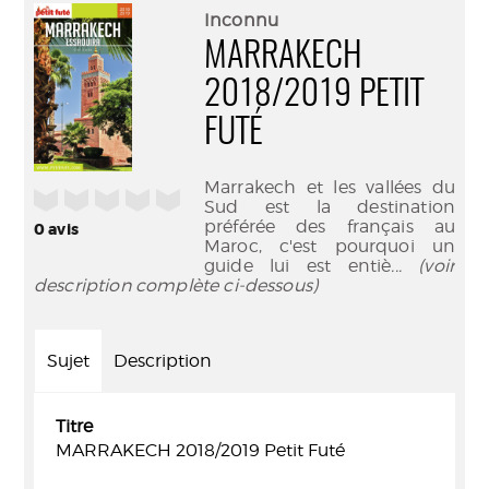
(Nouve
par
Inconnu
fenêtr
mail
MARRAKECH
2018/2019 PETIT
FUTÉ
Marrakech et les vallées du
/5
Sud est la destination
préférée des français au
0
avis
Maroc, c'est pourquoi un
guide lui est entiè
... (voir
description complète ci-dessous)
Sujet
Description
Titre
MARRAKECH 2018/2019 Petit Futé