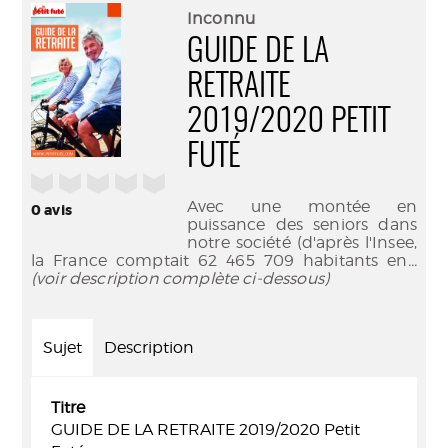
(Nouve
par
Inconnu
fenêtr
mail
GUIDE DE LA
RETRAITE
2019/2020 PETIT
FUTÉ
/5
Avec une montée en
0
avis
puissance des seniors dans
notre société (d'après l'Insee,
la France comptait 62 465 709 habitants en
...
(voir description complète ci-dessous)
Sujet
Description
Titre
GUIDE DE LA RETRAITE 2019/2020 Petit