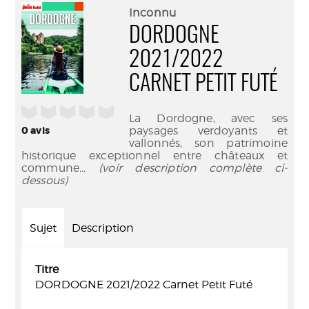
(Nouve
par
Inconnu
fenêtr
mail
DORDOGNE
2021/2022
CARNET PETIT FUTÉ
/5
La Dordogne, avec ses
0
avis
paysages verdoyants et
vallonnés, son patrimoine
historique exceptionnel entre châteaux et
commune
... (voir description complète ci-
dessous)
Sujet
Description
Titre
DORDOGNE 2021/2022 Carnet Petit Futé