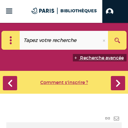
Recherche avancée
Comment s'inscrire ?
Lien
perma
Envo