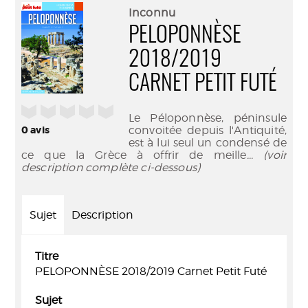
(Nouve
par
Inconnu
fenêtr
mail
PELOPONNÈSE
2018/2019
CARNET PETIT FUTÉ
/5
Le Péloponnèse, péninsule
0
avis
convoitée depuis l'Antiquité,
est à lui seul un condensé de
ce que la Grèce à offrir de meille
... (voir
description complète ci-dessous)
Sujet
Description
Titre
PELOPONNÈSE 2018/2019 Carnet Petit Futé
Sujet