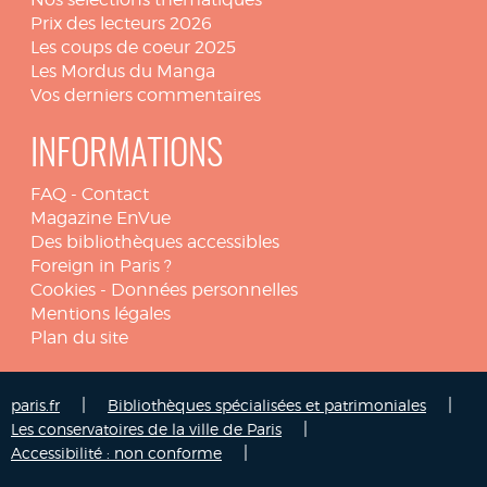
Prix des lecteurs 2026
Les coups de coeur 2025
Les Mordus du Manga
Vos derniers commentaires
INFORMATIONS
FAQ
-
Contact
Magazine EnVue
Des bibliothèques accessibles
Foreign in Paris ?
Cookies
-
Données personnelles
Mentions légales
Plan du site
|
|
paris.fr
Bibliothèques spécialisées et patrimoniales
|
Les conservatoires de la ville de Paris
|
Accessibilité : non conforme