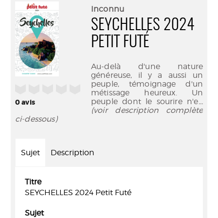
(Nouve
par
Inconnu
fenêtr
mail
SEYCHELLES 2024
PETIT FUTÉ
Au-delà d'une nature
généreuse, il y a aussi un
peuple, témoignage d'un
/5
métissage heureux. Un
peuple dont le sourire n'e
...
0
avis
(voir description complète
ci-dessous)
Sujet
Description
Titre
SEYCHELLES 2024 Petit Futé
Sujet