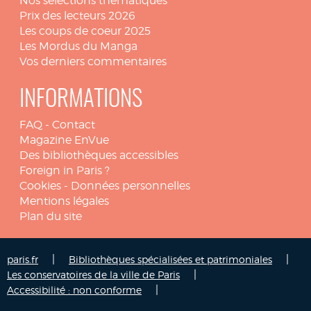
Nos sélections thématiques
Prix des lecteurs 2026
Les coups de coeur 2025
Les Mordus du Manga
Vos derniers commentaires
INFORMATIONS
FAQ
-
Contact
Magazine EnVue
Des bibliothèques accessibles
Foreign in Paris ?
Cookies
-
Données personnelles
Mentions légales
Plan du site
|
|
paris.fr
Bibliothèques spécialisées et patrimoniales
|
Les conservatoires de la ville de Paris
|
Accessibilité : non conforme