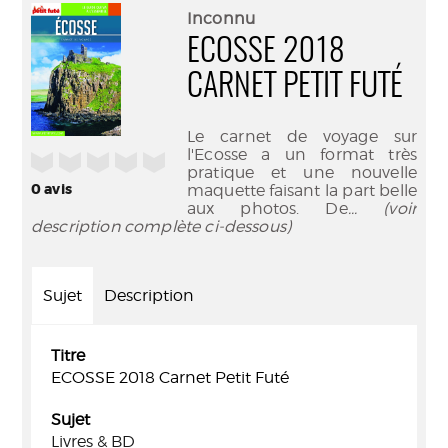
(Nouve
par
Inconnu
fenêtr
mail
ECOSSE 2018
CARNET PETIT FUTÉ
Le carnet de voyage sur
l'Ecosse a un format très
/5
pratique et une nouvelle
0
avis
maquette faisant la part belle
aux photos. De
... (voir
description complète ci-dessous)
Sujet
Description
Titre
ECOSSE 2018 Carnet Petit Futé
Sujet
Livres & BD