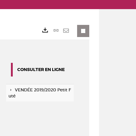
Lien
Exports
permanent
Envoyer
(Nouvelle
par
fenêtre)
mail
CONSULTER EN LIGNE
VENDÉE 2019/2020 Petit F
uté