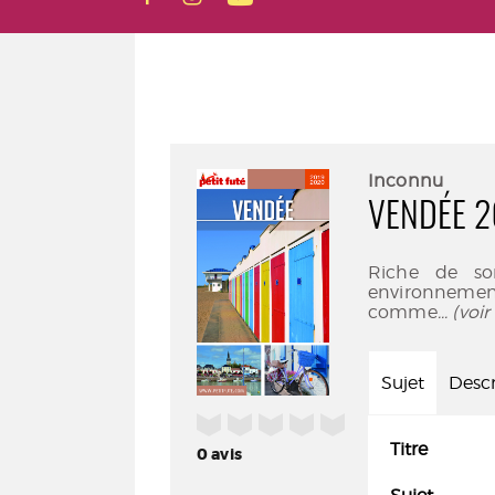
Inconnu
VENDÉE 2
Riche de so
environnemen
comme
... (vo
Sujet
Descr
/5
Titre
0
avis