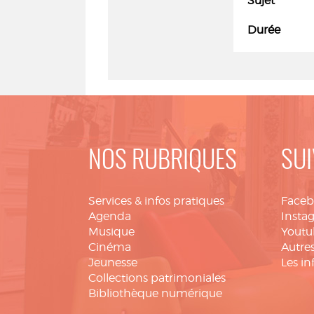
Sujet
Durée
NOS RUBRIQUES
SUI
Services & infos pratiques
Face
Agenda
Insta
Musique
Youtu
Cinéma
Autres
Jeunesse
Les in
Collections patrimoniales
Bibliothèque numérique