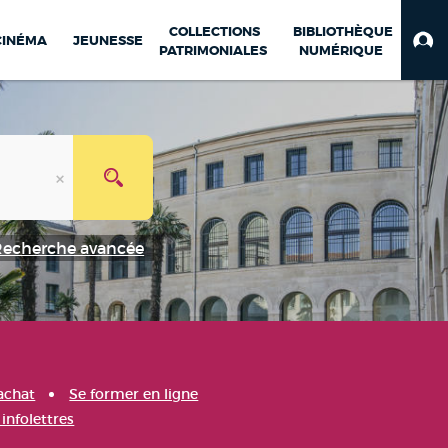
COLLECTIONS
BIBLIOTHÈQUE
CINÉMA
JEUNESSE
PATRIMONIALES
NUMÉRIQUE
Recherche avancée
achat
Se former en ligne
infolettres