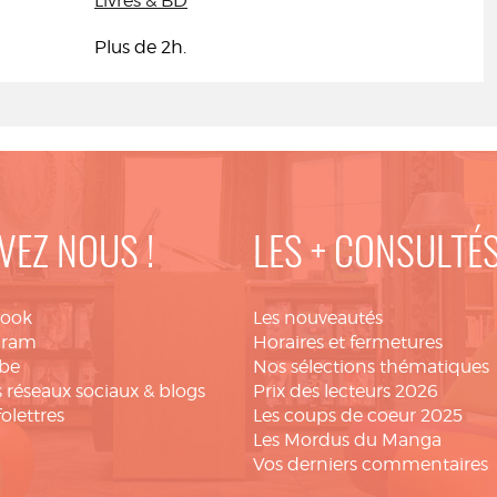
Livres & BD
Plus de 2h.
VEZ NOUS !
LES + CONSULTÉ
book
Les nouveautés
gram
Horaires et fermetures
be
Nos sélections thématiques
 réseaux sociaux & blogs
Prix des lecteurs 2026
folettres
Les coups de coeur 2025
Les Mordus du Manga
Vos derniers commentaires