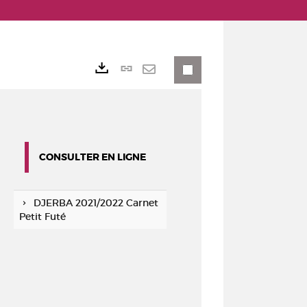
Lien
Exports
permanent
Envoyer
(Nouvelle
par
fenêtre)
mail
CONSULTER EN LIGNE
DJERBA 2021/2022 Carnet
Petit Futé