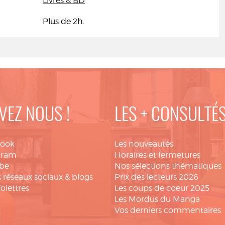
Livres & BD
Plus de 2h.
VEZ NOUS !
LES + CONSULTÉ
book
Les nouveautés
gram
Horaires et fermetures
be
Nos sélections thématiques
 réseaux sociaux & blogs
Prix des lecteurs 2026
folettres
Les coups de coeur 2025
Les Mordus du Manga
Vos derniers commentaires