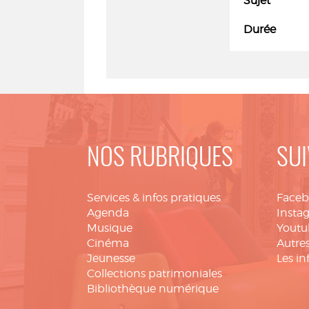
Sujet
Durée
NOS RUBRIQUES
SUI
Services & infos pratiques
Face
Agenda
Insta
Musique
Youtu
Cinéma
Autres
Jeunesse
Les in
Collections patrimoniales
Bibliothèque numérique