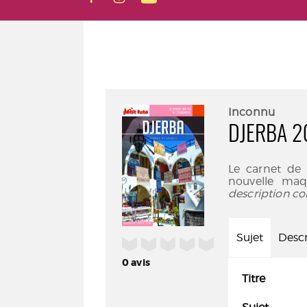
Inconnu
DJERBA 2
Le carnet de 
nouvelle maq
description co
Sujet
Descr
/5
0
avis
Titre