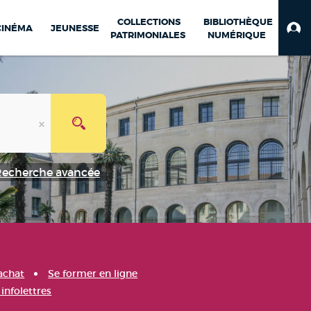
COLLECTIONS
BIBLIOTHÈQUE
CINÉMA
JEUNESSE
PATRIMONIALES
NUMÉRIQUE
Recherche avancée
achat
Se former en ligne
infolettres