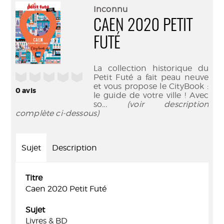
(Nouve
par
Inconnu
fenêtr
mail
CAEN 2020 PETIT
FUTÉ
La collection historique du
/5
Petit Futé a fait peau neuve
et vous propose le CityBook :
0
avis
le guide de votre ville ! Avec
so
... (voir description
complète ci-dessous)
Sujet
Description
Titre
Caen 2020 Petit Futé
Sujet
Livres & BD