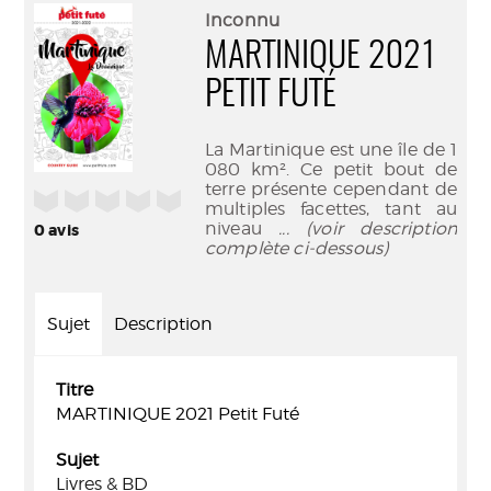
(Nouve
par
Inconnu
fenêtr
mail
MARTINIQUE 2021
PETIT FUTÉ
La Martinique est une île de 1
080 km². Ce petit bout de
terre présente cependant de
/5
multiples facettes, tant au
niveau
... (voir description
0
avis
complète ci-dessous)
Sujet
Description
Titre
MARTINIQUE 2021 Petit Futé
Sujet
Livres & BD