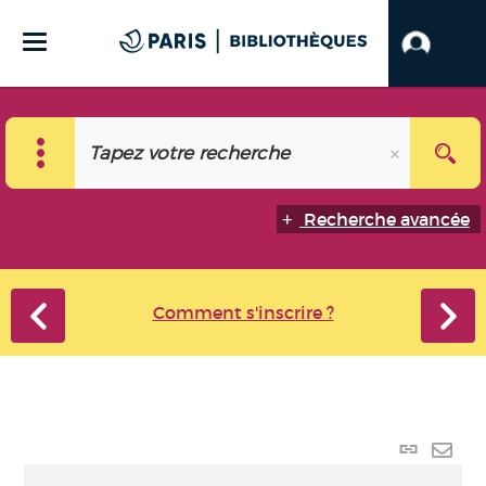
Recherche avancée
Comment s'inscrire ?
Lien
perma
Envo