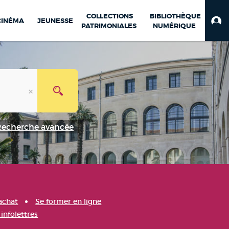
COLLECTIONS
BIBLIOTHÈQUE
CINÉMA
JEUNESSE
PATRIMONIALES
NUMÉRIQUE
Recherche avancée
achat
Se former en ligne
infolettres