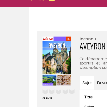
Inconnu
AVEYRON 
Ce départemen
sportifs et 
description co
Sujet
Descr
/5
Titre
0
avis