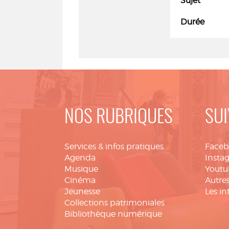
Sujet
Durée
NOS RUBRIQUES
SUI
Services & infos pratiques
Face
Agenda
Insta
Musique
Youtu
Cinéma
Autres
Jeunesse
Les in
Collections patrimoniales
Bibliothèque numérique