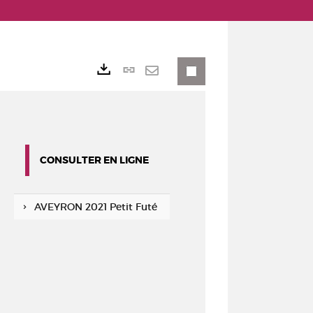
Lien
Exports
permanent
Envoyer
(Nouvelle
par
fenêtre)
mail
CONSULTER EN LIGNE
AVEYRON 2021 Petit Futé