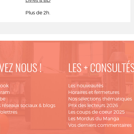
Livres & BD
Plus de 2h.
VEZ NOUS !
LES + CONSULTÉ
book
Les nouveautés
gram
Horaires et fermetures
be
Nos sélections thématiques
 réseaux sociaux & blogs
Prix des lecteurs 2026
folettres
Les coups de coeur 2025
Les Mordus du Manga
Vos derniers commentaires