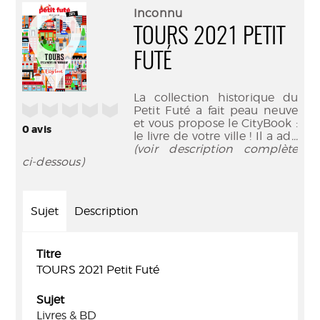
(Nouve
par
Inconnu
fenêtr
mail
TOURS 2021 PETIT
FUTÉ
La collection historique du
/5
Petit Futé a fait peau neuve
et vous propose le CityBook :
0
avis
le livre de votre ville ! Il a ad
...
(voir description complète
ci-dessous)
Sujet
Description
Titre
TOURS 2021 Petit Futé
Sujet
Livres & BD