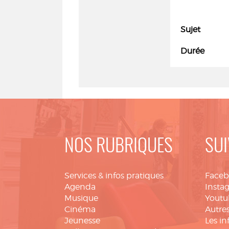
Sujet
Durée
NOS RUBRIQUES
SUI
Services & infos pratiques
Face
Agenda
Insta
Musique
Youtu
Cinéma
Autres
Jeunesse
Les in