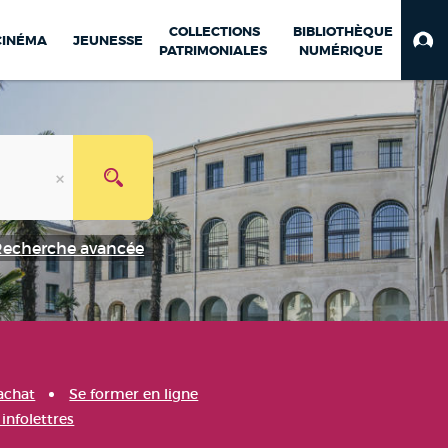
COLLECTIONS
BIBLIOTHÈQUE
CINÉMA
JEUNESSE
PATRIMONIALES
NUMÉRIQUE
Recherche avancée
achat
Se former en ligne
infolettres