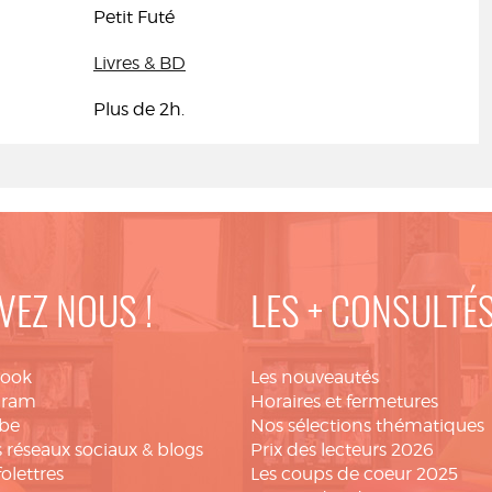
Petit Futé
Livres & BD
Plus de 2h.
VEZ NOUS !
LES + CONSULTÉ
book
Les nouveautés
gram
Horaires et fermetures
be
Nos sélections thématiques
 réseaux sociaux & blogs
Prix des lecteurs 2026
folettres
Les coups de coeur 2025