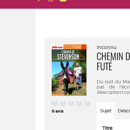
Inconnu
CHEMIN D
FUTÉ
Du sud du Mas
pas de l'écr
description co
/5
Sujet
Descr
0
avis
Titre