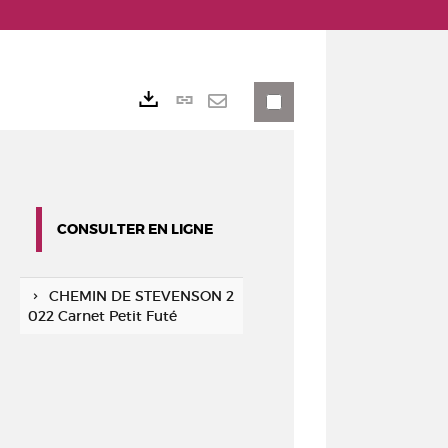
Lien
Exports
permanent
Envoyer
(Nouvelle
par
fenêtre)
mail
CONSULTER EN LIGNE
CHEMIN DE STEVENSON 2
022 Carnet Petit Futé