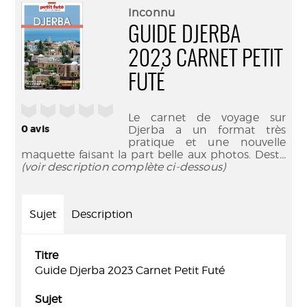
(Nouve
par
Inconnu
fenêtr
mail
GUIDE DJERBA
2023 CARNET PETIT
FUTÉ
/5
Le carnet de voyage sur
0
avis
Djerba a un format très
pratique et une nouvelle
maquette faisant la part belle aux photos. Dest
...
(voir description complète ci-dessous)
Sujet
Description
Titre
Guide Djerba 2023 Carnet Petit Futé
Sujet