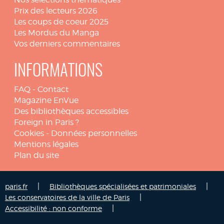
Prix des lecteurs 2026
Les coups de coeur 2025
Les Mordus du Manga
Vos derniers commentaires
INFORMATIONS
FAQ
-
Contact
Magazine EnVue
Des bibliothèques accessibles
Foreign in Paris ?
Cookies
-
Données personnelles
Mentions légales
Plan du site
|
|
paris.fr
Bibliothèques spécialisées et patrimoniales
|
Les conservatoires de la ville de Paris
|
Accessibilité : non conforme