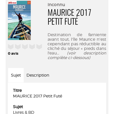
(Nouve
par
Inconnu
fenêtr
mail
MAURICE 2017
PETIT FUTÉ
Destination de farniente
avant tout, l'île Maurice n'est
cependant pas réductible au
/5
cliché du séjour « pieds dans
l'eau
... (voir description
0
avis
complète ci-dessous)
Sujet
Description
Titre
MAURICE 2017 Petit Futé
Sujet
Livres & BD