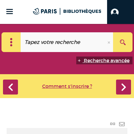
Recherche avancée
Comment s'inscrire ?
Lien
perma
Envo