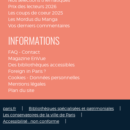
Nos sélections thématiques
Prix des lecteurs 2026
Les coups de coeur 2025
Les Mordus du Manga
Vos derniers commentaires
INFORMATIONS
FAQ
-
Contact
Magazine EnVue
Des bibliothèques accessibles
Foreign in Paris ?
Cookies
-
Données personnelles
Mentions légales
Plan du site
|
|
paris.fr
Bibliothèques spécialisées et patrimoniales
|
Les conservatoires de la ville de Paris
|
Accessibilité : non conforme