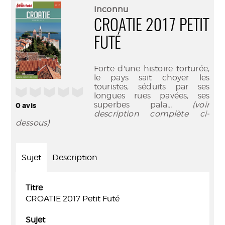
(Nouve
par
Inconnu
fenêtr
mail
CROATIE 2017 PETIT
FUTÉ
Forte d'une histoire torturée,
le pays sait choyer les
touristes, séduits par ses
/5
longues rues pavées, ses
superbes pala
... (voir
0
avis
description complète ci-
dessous)
Sujet
Description
Titre
CROATIE 2017 Petit Futé
Sujet