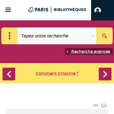
Recherche avancée
Comment s'inscrire ?
Lien
perma
Envo