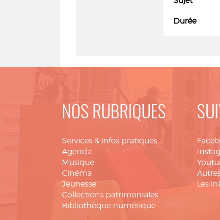
Sujet
Durée
NOS RUBRIQUES
SUI
Services & infos pratiques
Face
Agenda
Insta
Musique
Youtu
Cinéma
Autres
Jeunesse
Les in
Collections patrimoniales
Bibliothèque numérique