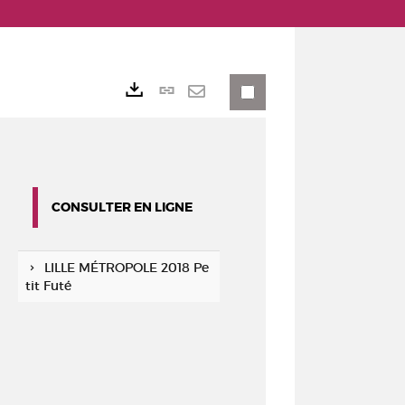
Lien
Exports
permanent
Envoyer
(Nouvelle
par
fenêtre)
mail
CONSULTER EN LIGNE
LILLE MÉTROPOLE 2018 Pe
tit Futé