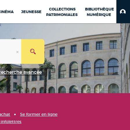
COLLECTIONS
BIBLIOTHÈQUE
CINÉMA
JEUNESSE
PATRIMONIALES
NUMÉRIQUE
Recherche avancée
achat
Se former en ligne
infolettres