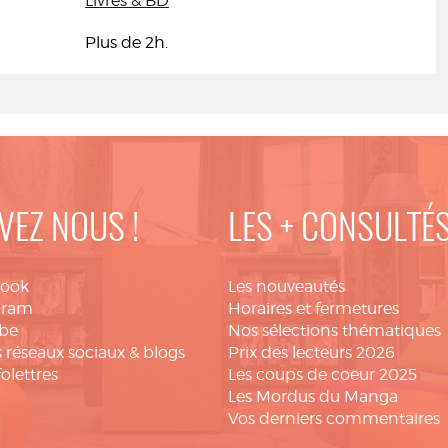
Livres & BD
Plus de 2h.
VEZ NOUS !
LES + CONSULTÉ
book
Les nouveautés
gram
Horaires et fermetures
be
Nos sélections thématiques
 réseaux sociaux & blogs
Prix des lecteurs 2026
folettres
Les coups de coeur 2025
Les Mordus du Manga
Vos derniers commentaires