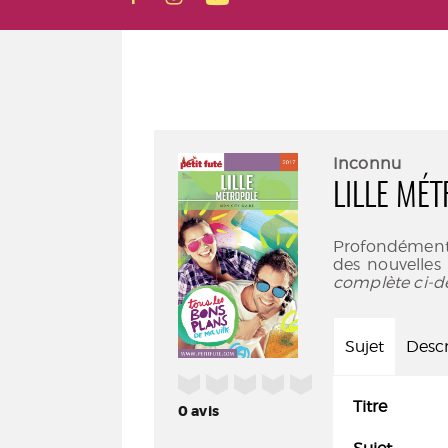
Inconnu
LILLE MÉT
Profondément a
des nouvelles
complète ci-d
Sujet
Descr
/5
Titre
0
avis