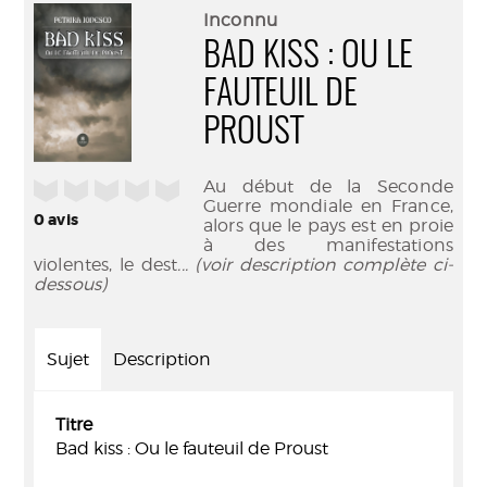
(Nouve
par
Inconnu
fenêtr
mail
BAD KISS : OU LE
FAUTEUIL DE
PROUST
Au début de la Seconde
/5
Guerre mondiale en France,
0
avis
alors que le pays est en proie
à des manifestations
violentes, le dest
... (voir description complète ci-
dessous)
Sujet
Description
Titre
Bad kiss : Ou le fauteuil de Proust