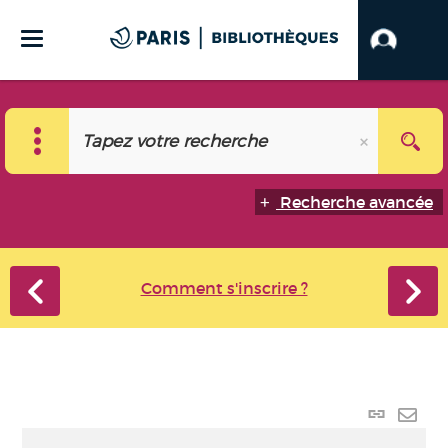
Recherche avancée
Comment s'inscrire ?
Lien
perma
Envo