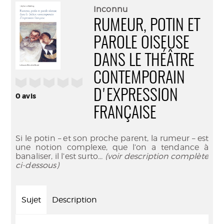
(Nouve
par
Inconnu
fenêtr
mail
RUMEUR, POTIN ET
PAROLE OISEUSE
DANS LE THÉÂTRE
CONTEMPORAIN
/5
D'EXPRESSION
0
avis
FRANÇAISE
Si le potin – et son proche parent, la rumeur – est
une notion complexe, que l’on a tendance à
banaliser, il l’est surto
... (voir description complète
ci-dessous)
Sujet
Description