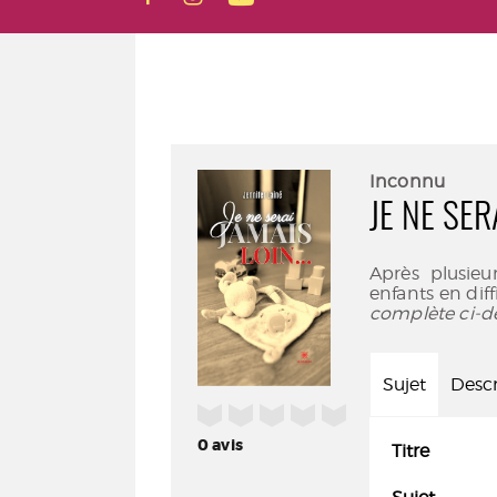
Inconnu
JE NE SER
Après plusieu
enfants en diff
complète ci-d
Sujet
Descr
/5
0
avis
Titre