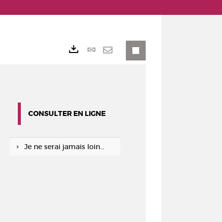
Lien
Exports
permanent
Envoyer
(Nouvelle
par
fenêtre)
mail
CONSULTER EN LIGNE
Je ne serai jamais loin…