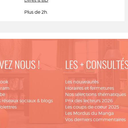
Livres & BD
Plus de 2h.
VEZ NOUS !
LES + CONSULTÉ
book
Les nouveautés
gram
Horaires et fermetures
be
Nos sélections thématiques
 réseaux sociaux & blogs
Prix des lecteurs 2026
folettres
Les coups de coeur 2025
Les Mordus du Manga
Vos derniers commentaires