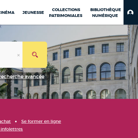
COLLECTIONS
BIBLIOTHÈQUE
CINÉMA
JEUNESSE
PATRIMONIALES
NUMÉRIQUE
Recherche avancée
achat
Se former en ligne
infolettres