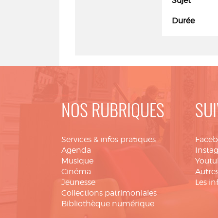
Sujet
Durée
NOS RUBRIQUES
SUI
Services & infos pratiques
Face
Agenda
Insta
Musique
Youtu
Cinéma
Autres
Jeunesse
Les in
Collections patrimoniales
Bibliothèque numérique