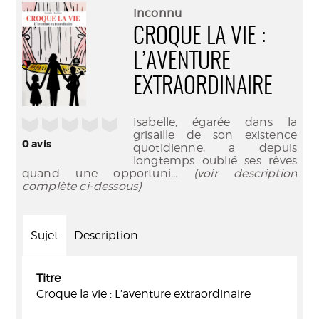
(Nouve
par
Inconnu
fenêtr
mail
CROQUE LA VIE :
L’AVENTURE
EXTRAORDINAIRE
Isabelle, égarée dans la
/5
grisaille de son existence
0
avis
quotidienne, a depuis
longtemps oublié ses rêves
quand une opportuni
... (voir description
complète ci-dessous)
Sujet
Description
Titre
Croque la vie : L’aventure extraordinaire